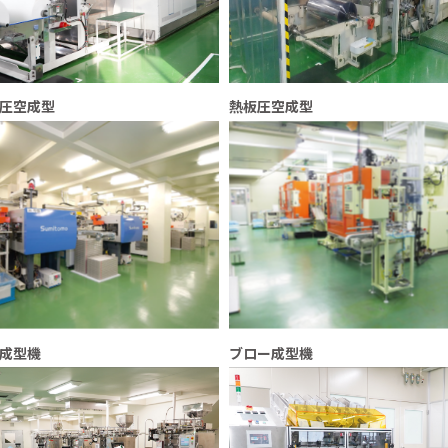
圧空成型
熱板圧空成型
成型機
ブロー成型機