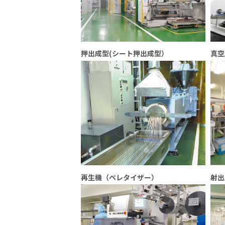
押出成型(シート押出成型）
真空
再生機（ペレタイザー）
射出