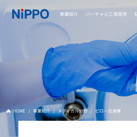
事業紹介
バーチャル工場見学
HOME
/
事業紹介
/
メディカル分野
/
ピロー包装機