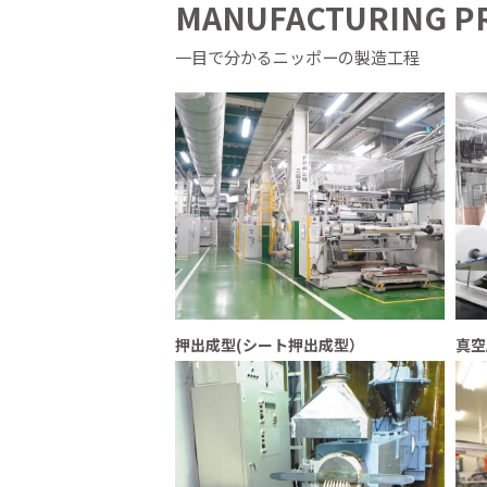
MANUFACTURING P
一目で分かるニッポーの製造工程
押出成型(シート押出成型）
真空