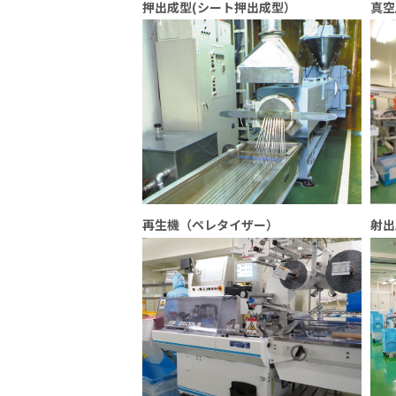
押出成型(シート押出成型）
真空
再生機（ペレタイザー）
射出