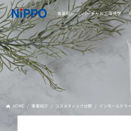
事業紹介
バーチャル工場見学
HOME
/
事業紹介
/
コスメティック分野
/
インモールドラ