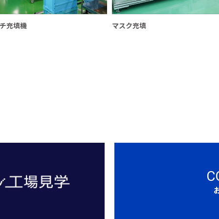
チ充填機
マスク充填
C