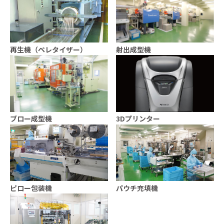
再生機（ペレタイザー）
射出成型機
ブロー成型機
3Dプリンター
ピロー包装機
パウチ充填機