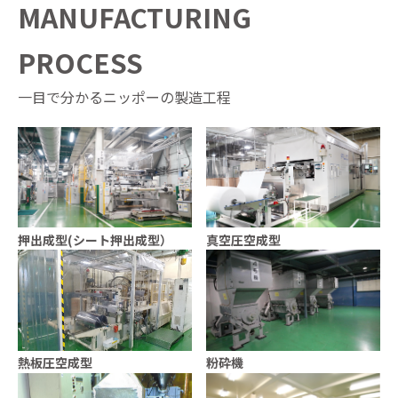
MANUFACTURING
PROCESS
一目で分かるニッポーの製造工程
押出成型(シート押出成型）
真空圧空成型
熱板圧空成型
粉砕機