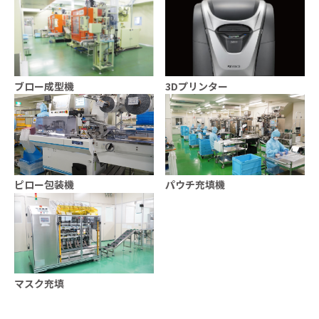
ブロー成型機
3Dプリンター
ピロー包装機
パウチ充填機
マスク充填