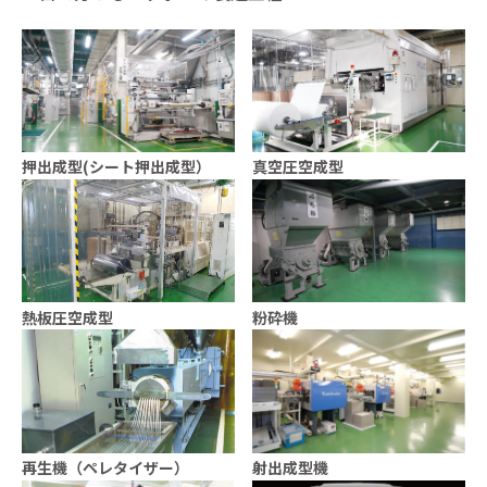
押出成型(シート押出成型）
真空圧空成型
熱板圧空成型
粉砕機
再生機（ペレタイザー）
射出成型機