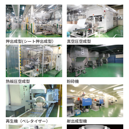
押出成型(シート押出成型）
真空圧空成型
熱板圧空成型
粉砕機
再生機（ペレタイザー）
射出成型機