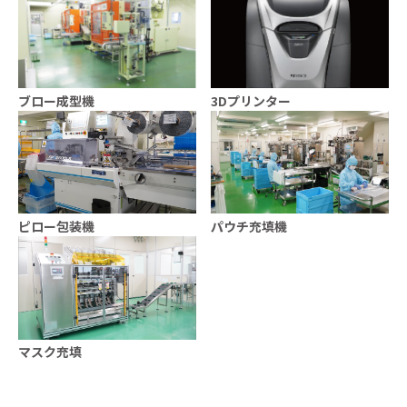
ブロー成型機
3Dプリンター
ピロー包装機
パウチ充填機
マスク充填