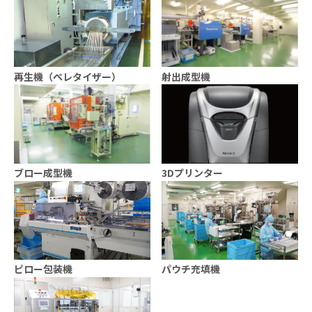
再生機（ペレタイザー）
射出成型機
ブロー成型機
3Dプリンター
ピロー包装機
パウチ充填機