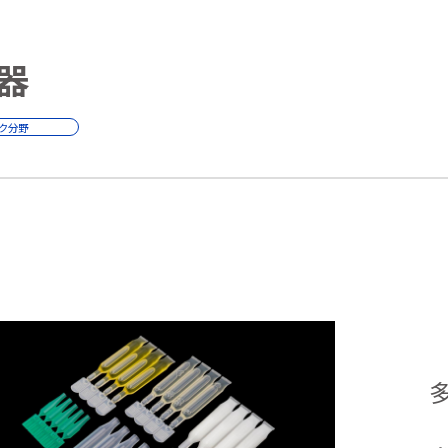
器
ク分野