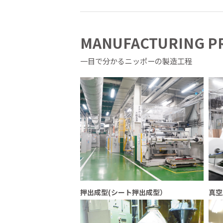
MANUFACTURING P
一目で分かるニッポーの製造工程
押出成型(シート押出成型）
真空