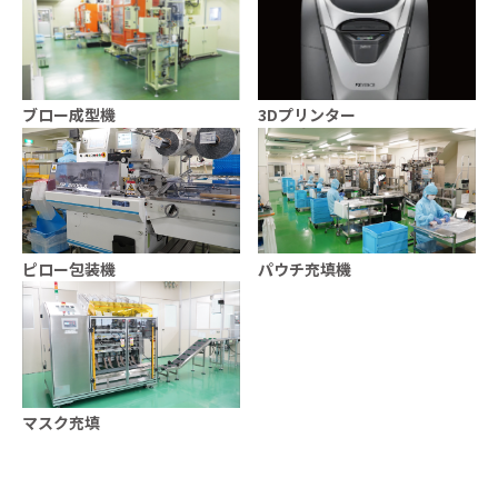
ブロー成型機
3Dプリンター
ピロー包装機
パウチ充填機
マスク充填