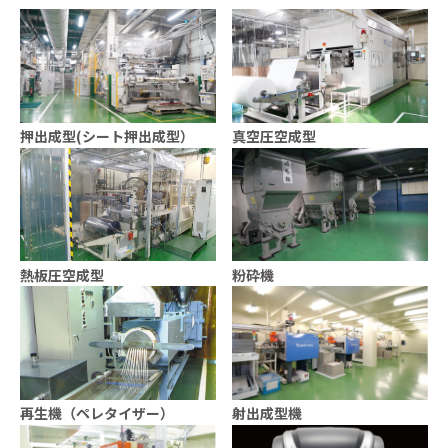
押出成型(シート押出成型）
真空圧空成型
熱板圧空成型
粉砕機
再生機（ペレタイザー）
射出成型機